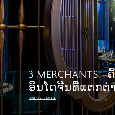
3 MERCHANTS –ຄ
ຫ້ອງອາຫານ MOSA
ອິນໂດຈີນທີ່ແຕກຕ່
ອາຫານແບບຕະຫຼ
DISCOVER MORE
DISCOVER MORE