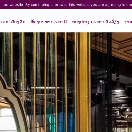
 our website. By continuing to browse this website you are agreeing to our
ລະ ເຄື່ອງດື່ມ
ຫ້ອງອາຫານ & ບາຣ໌
ກອງປະຊຸມ & ການຈັດລ້ຽງ
ງານ