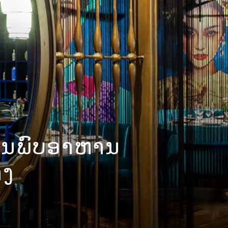
ົ້ນພົບອາຫານ
IC – ຫ້ອງ
າງ
າດສົດ