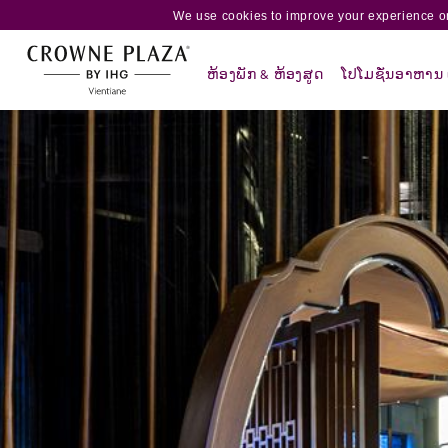
We use cookies to improve your experience on
ຫ້ອງພັກ & ຫ້ອງສູດ
ໂປໂມຊັ່ນອາຫານ ແ