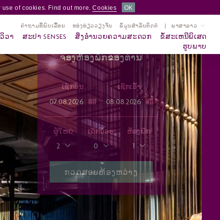
 use of cookies. Find out more.
Cookies
OK
ຄຳຖາມທີ່ພົບເລື້ອຍ
ທອ່ງທ່ຽວວຽງຈັນ
ຂໍ້ມູນສຳລັບຕິດຕໍ່
ພາສາລາວ
ວິວາ
ສະປາ SENSES
ສິ່ງອຳນວຍຄວາມສະດວກ
ຂໍ້ສະເຫນີພິເສດ
ຮູບພາບ
ຈອງຫ້ອງພັກຂອງທ່ານ
ເຊັກອິນ
ເຊັກເອົ້າ
ຜູ້ໃຫຍ່
ເດັກນ້ອຍ
ຫ້ອງພັກ
2
0
1
ກວດສອບຫ້ອງຫວ່າງ