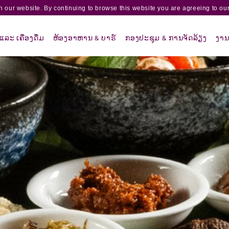
 our website. By continuing to browse this website you are agreeing to our
ລະ ເຄື່ອງດື່ມ
ຫ້ອງອາຫານ & ບາຣ໌
ກອງປະຊຸມ & ການຈັດລ້ຽງ
ງານ