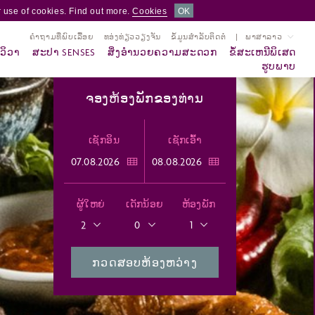
 use of cookies. Find out more.
Cookies
OK
ຄຳຖາມທີ່ພົບເລື້ອຍ
ທອ່ງທ່ຽວວຽງຈັນ
ຂໍ້ມູນສຳລັບຕິດຕໍ່
ພາສາລາວ
ວິວາ
ສະປາ SENSES
ສິ່ງອຳນວຍຄວາມສະດວກ
ຂໍ້ສະເຫນີພິເສດ
ຮູບພາບ
ຈອງຫ້ອງພັກຂອງທ່ານ
ເຊັກອິນ
ເຊັກເອົ້າ
ຜູ້ໃຫຍ່
ເດັກນ້ອຍ
ຫ້ອງພັກ
2
0
1
ກວດສອບຫ້ອງຫວ່າງ