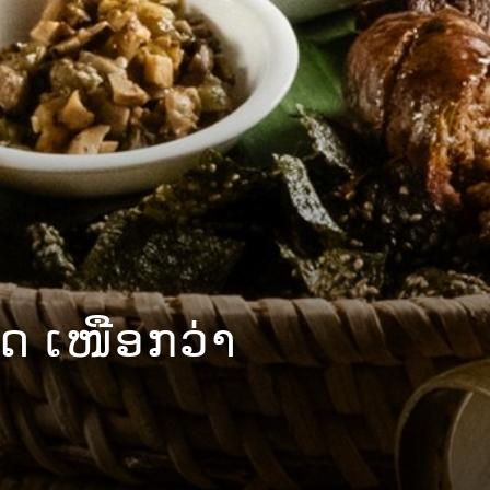
ລີດ ເໜືອກວ່າ
ລີດ ເໜືອກວ່າ