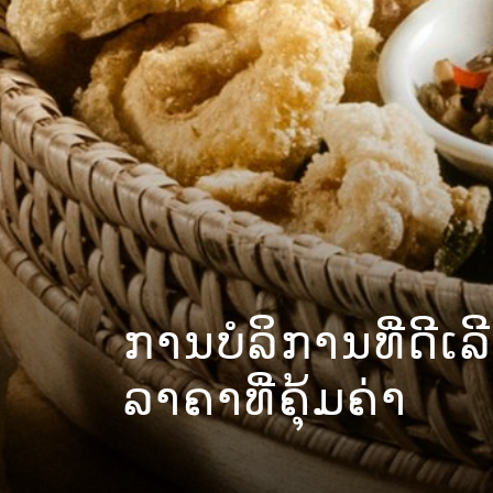
ການບໍລິການທີ່ດີເ
ການບໍລິການທີ່ດີເ
ລາຄາທີ່ຄຸ້ມຄ່າ
ລາຄາທີ່ຄຸ້ມຄ່າ