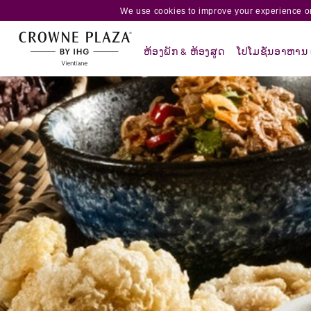
We use cookies to improve your experience on
ຫ້ອງພັກ & ຫ້ອງສູດ
ໂປໂມຊັ່ນອາຫານ ແ