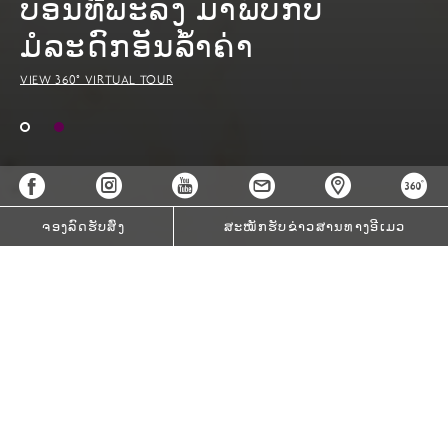
ບ່ອນທີ່ພະລັງ ມາພົບກັບ
ມໍລະດົກອັນລ້ຳຄ່າ
VIEW 360° VIRTUAL TOUR
ຈອງລົດຮັບສົ່ງ
ສະໝັກຮັບຂ່າວສານທາງອີເມວ