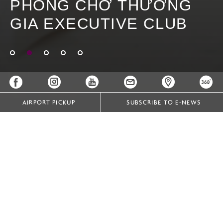
PHÒNG CHỜ THƯƠNG
GIA EXECUTIVE CLUB
AIRPORT PICKUP
SUBSCRIBE TO E-NEWS
PHÒNG CHỜ THƯƠNG GIA EXECUTIVE CLUB
QUẦY BAR EXECUTIVE CLUB