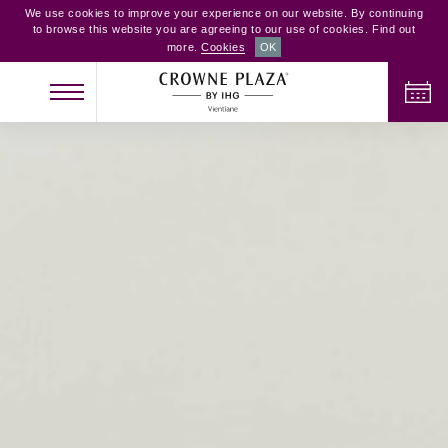
We use cookies to improve your experience on our website. By continuing
to browse this website you are agreeing to our use of cookies. Find out
more.
Cookies
OK
NHẬN PHÒNG
TRẢ PHÒNG
NGƯỜI LỚN
TRẺ EM
PHÒNG
2
0
1
KIỂM TRA PHÒNG