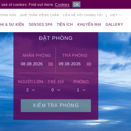
 use of cookies. Find out more.
Cookies
OK
ƯỜNG GẶP
GHÉ THĂM VIÊNG CHĂN
LIÊN HỆ VỚI CHÚNG TÔI
VIỆT
HỊ & SỰ KIỆN
SENSES SPA
TIỆN ÍCH
KHUYẾN MẠI
GALLERY
ĐẶT PHÒNG
NHẬN PHÒNG
TRẢ PHÒNG
NGƯỜI LỚN
TRẺ EM
PHÒNG
2
0
1
KIỂM TRA PHÒNG