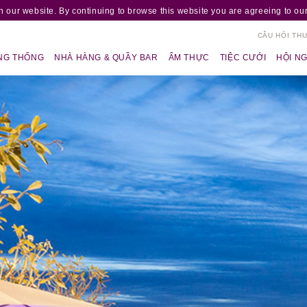
 our website. By continuing to browse this website you are agreeing to our
CÂU HỎI TH
NG THỐNG
NHÀ HÀNG & QUẦY BAR
ẨM THỰC
TIỆC CƯỚI
HỘI NG