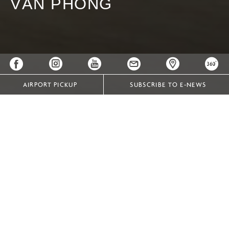
VĂN PHÒNG
AIRPORT PICKUP
SUBSCRIBE TO E-NEWS
TRUNG TÂM DỊCH VỤ VĂN PHÒNG
Business Centre