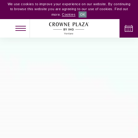
We use cookies to improve your experience on our website. By continuing
to browse this website you are agreeing to our use of cookies. Find out
more.
Cookies
OK
NHẬN PHÒNG
TRẢ PHÒNG
NGƯỜI LỚN
TRẺ EM
PHÒNG
2
0
1
KIỂM TRA PHÒNG