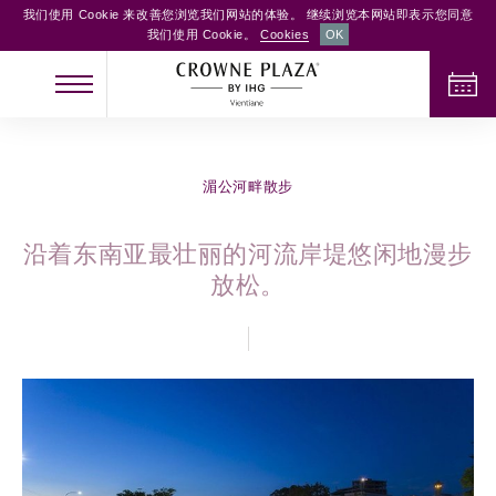
我们使用 Cookie 来改善您浏览我们网站的体验。 继续浏览本网站即表示您同意
我们使用 Cookie。
Cookies
OK
办理入住手续
办理退房手续
湄公河畔散步
沿着东南亚最壮丽的河流岸堤悠闲地漫步
成人
儿童
客房
放松。
2
0
1
检查客房供应情况