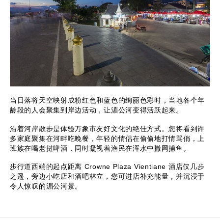
当日落将天空映射成粉红色和蓝色的绚丽色彩时，当地各个年
龄段的人会聚集到岸边活动，让湄公河变得活跃起来。
沿着河岸散步是体验万象市友好文化的绝佳方式。您将看到许
多家庭聚集在河畔吃晚餐，年轻的情侣在偷偷地打情骂俏，上
班族在喝老挝啤酒，同时凝视着渔民在浑水中撒网捕鱼。
步行道西端的起点距离 Crowne Plaza Vientiane 酒店仅几步
之遥，旁边小吃店和酒吧林立，您可进店补充能量，并沉浸于
令人惊叹的湄公河景。