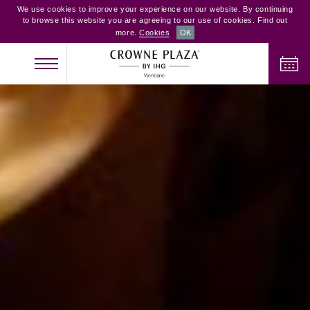
We use cookies to improve your experience on our website. By continuing
to browse this website you are agreeing to our use of cookies. Find out
more.
Cookies
OK
NHẬN PHÒNG
TRẢ PHÒNG
NGƯỜI LỚN
TRẺ EM
PHÒNG
2
0
1
KIỂM TRA PHÒNG