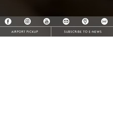
AIRPORT PICKUP
SUBSCRIBE TO E-NEWS
TOP 5 ĐƠN VỊ CUNG CẤP DỊCH VỤ TIỆC LƯU ĐỘNG
(CATERING) HÀNG ĐẦU TẠI VIÊNG CHĂN
Người dân Viêng Chăn may mắn được bao quanh bởi
những công trình kiến trúc thời thuộc địa Pháp đẹp đẽ và
được tôn kính bậc nhất thế giới. Nhiều nhà tổ chức sự
kiện và lên kế hoạch tiệc tùng rất thích tận dụng những
ngôi nhà, tòa nhà và khu vườn tuyệt đẹp này để tổ chức
các chức năng doanh nghiệp, đám cưới, lễ kỷ niệm gia
đình và tiệc riêng tư. Tuy nhiên, việc cung cấp thức ăn và
đồ uống tại các buổi họp mặt này thường gặp nhiều trở
ngại. Những địa điểm này hiếm khi có nhà bếp đủ khả