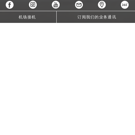
机场接机
订阅我们的业务通讯
THE SPARKLING SUITE CELEBRATION
奢华意趣，重塑精致憩息新标杆
立即预订
于万象市中心，开启精致奢华的惬意新章。本礼遇专为追逐时
尚风范与内涵体验的现代卓越旅人量身定制，将居家般的安逸
舒适与无微不至的细致服务完美融合。
无论是庆祝人生重要里程碑，还是开启一段说走就走的城市隐