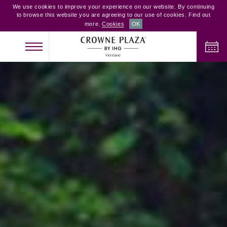
We use cookies to improve your experience on our website. By continuing
to browse this website you are agreeing to our use of cookies. Find out
more.
Cookies
OK
NHẬN PHÒNG
TRẢ PHÒNG
NGƯỜI LỚN
TRẺ EM
PHÒNG
2
0
1
KIỂM TRA PHÒNG