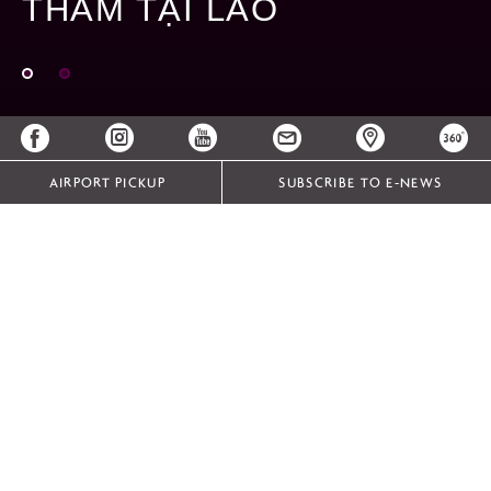
THĂM TẠI LÀO
AIRPORT PICKUP
SUBSCRIBE TO E-NEWS
TOP 5 THÁC NƯỚC NHẤT ĐỊNH PHẢI GHÉ THĂM TẠI LÀO
Lào được biết đến nhiều nhất với bầu không khí yên bình,
tĩnh lặng, cũng như những điểm đến tôn giáo, tâm linh
phong phú. Hàng năm, hàng nghìn du khách đổ xô đến
thiên đường này để chiêm ngưỡng vẻ đẹp của các ngôi
chùa và di tích tôn giáo nổi tiếng. Tuy nhiên, những hiện
vật tâm linh tinh xảo không phải là điều duy nhất mà quốc
gia đầy mê hoặc này mang lại.