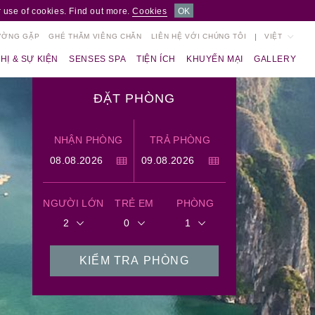
 use of cookies. Find out more.
Cookies
OK
ƯỜNG GẶP
GHÉ THĂM VIÊNG CHĂN
LIÊN HỆ VỚI CHÚNG TÔI
VIỆT
HỊ & SỰ KIỆN
SENSES SPA
TIỆN ÍCH
KHUYẾN MẠI
GALLERY
ĐẶT PHÒNG
NHẬN PHÒNG
TRẢ PHÒNG
NGƯỜI LỚN
TRẺ EM
PHÒNG
2
0
1
KIỂM TRA PHÒNG