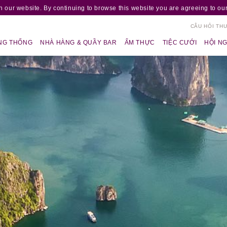
 our website. By continuing to browse this website you are agreeing to our
CÂU HỎI TH
NG THỐNG
NHÀ HÀNG & QUẦY BAR
ẨM THỰC
TIỆC CƯỚI
HỘI NG