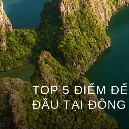
TOP 5 ĐIỂM Đ
ĐẦU TẠI ĐÔNG