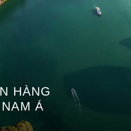
ẾN HÀNG
 NAM Á