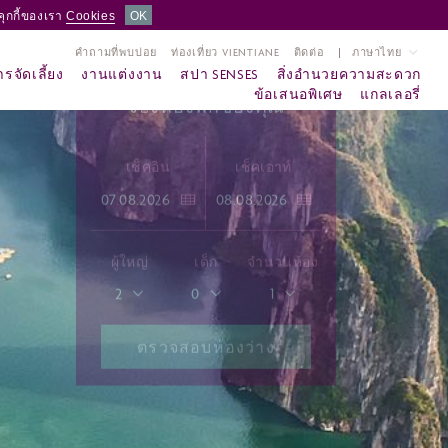
คุกกี้ของเรา
Cookies
OK
คำถามที่พบบ่อย
ท่องเที่ยว VIENTIANE
ติดต่อ
ภาษาไทย
รจัดเลี้ยง
งานแต่งงาน
สปา SENSES
สิ่งอำนวยความสะดวก
ข้อเสนอพิเศษ
แกลเลอรี่
จองห้องพักของคุณ
เช็คอิน
เช็คเอาท์
ผู้ใหญ่
เด็ก
จำนวนห้อง
2
0
1
ตรวจสอบห้องว่าง