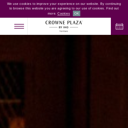
We use cookies to improve your experience on our website. By continuing
to browse this website you are agreeing to our use of cookies. Find out
more.
Cookies
OK
NHẬN PHÒNG
TRẢ PHÒNG
NGƯỜI LỚN
TRẺ EM
PHÒNG
2
0
1
KIỂM TRA PHÒNG