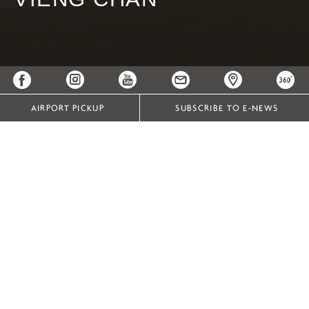
AIRPORT PICKUP
SUBSCRIBE TO E-NEWS
ĐẶT DỊCH VỤ HỘI NGHỊ TIẾP THEO TẠI KHÁCH SẠN
THƯƠNG MẠI TỐT NHẤT VIÊNG CHĂN
ĐẶT DỊCH VỤ HỘI NGHỊ TIẾP THEO TẠI KHÁCH
SẠN THƯƠNG MẠI TỐT NHẤT VIÊNG CHĂN
Việc chịu trách nhiệm tổ chức một sự kiện ở xa có thể là
một thử thách đầy áp lực và căng thẳng. Nhưng với tư
cách là khách sạn thương mại tốt nhất tại Viêng Chăn,
Khách sạn Crowne Plaza Vientiane sẽ giúp bạn loại bỏ