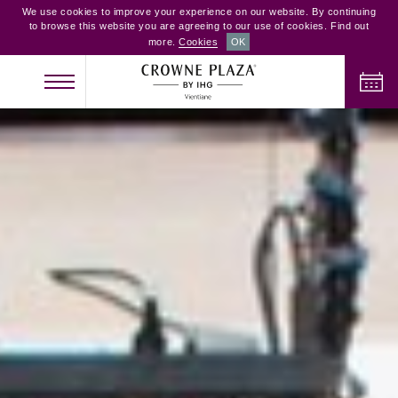
We use cookies to improve your experience on our website. By continuing
to browse this website you are agreeing to our use of cookies. Find out
more.
Cookies
OK
NHẬN PHÒNG
TRẢ PHÒNG
NGƯỜI LỚN
TRẺ EM
PHÒNG
2
0
1
KIỂM TRA PHÒNG