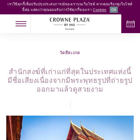
เราใช้คุกกี้เพื่อปรับปรุงประสบการณ์ของเราบนเว็บไซต์ หากคุณเรียกดูเว็บไซต์
นี้ต่อ แสดงว่าคุณยอมรับการใช้คุกกี้ของเรา
Cookies
OK
เช็คอิน
เช็คเอาท์
วัดสีสะเกด
สำนักสงฆ์ที่เก่าแก่ที่สุดในประเทศแห่งนี้
มีชื่อเสียงเนื่องจากมีพระพุทธรูปที่ถ่ายรูป
ผู้ใหญ่
เด็ก
จำนวนห้อง
ออกมาแล้วดูสวยงาม
2
0
1
ตรวจสอบห้องว่าง