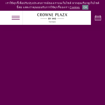
เราใช้คุกกี้เพื่อปรับปรุงประสบการณ์ของเราบนเว็บไซต์ หากคุณเรียกดูเว็บไซต์
นี้ต่อ แสดงว่าคุณยอมรับการใช้คุกกี้ของเรา
Cookies
OK
เช็คอิน
เช็คเอาท์
ผู้ใหญ่
เด็ก
จำนวนห้อง
2
0
1
ตรวจสอบห้องว่าง