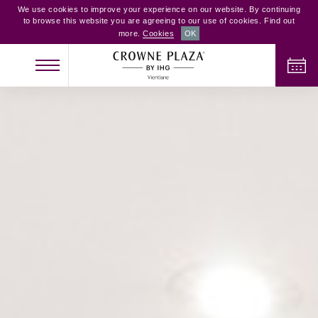
We use cookies to improve your experience on our website. By continuing
to browse this website you are agreeing to our use of cookies. Find out
more.
Cookies
OK
NHẬN PHÒNG
TRẢ PHÒNG
NGƯỜI LỚN
TRẺ EM
PHÒNG
2
0
1
KIỂM TRA PHÒNG