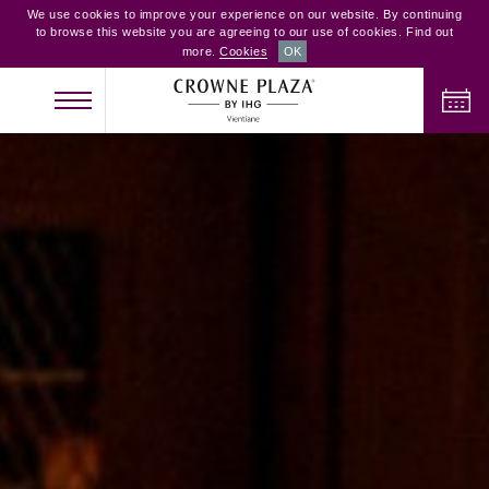
We use cookies to improve your experience on our website. By continuing
to browse this website you are agreeing to our use of cookies. Find out
more.
Cookies
OK
NHẬN PHÒNG
TRẢ PHÒNG
NGƯỜI LỚN
TRẺ EM
PHÒNG
2
0
1
KIỂM TRA PHÒNG