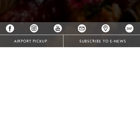
AIRPORT PICKUP
SUBSCRIBE TO E-NEWS
Phục vụ cả bữa trưa và bữa tối, cùng danh mục phong
phú các loại vang và thức uống cao cấp, Nhà hàng 3
Merchants hứa hẹn sẽ mang đến một trải nghiệm ẩm thực
sang trọng và đầy khai phóng, thấm đẫm dòng chảy lịch
sử phong phú của vùng Đông Dương.
|
LIÊN HỆ NGAY
|