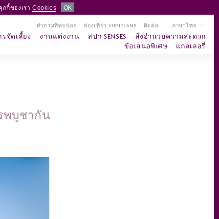
คุกกี้ของเรา
Cookies
OK
คำถามที่พบบ่อย
ท่องเที่ยว VIENTIANE
ติดต่อ
ภาษาไทย
รจัดเลี้ยง
งานแต่งงาน
สปา SENSES
สิ่งอำนวยความสะดวก
ข้อเสนอพิเศษ
แกลเลอรี่
เช็คอิน
เช็คเอาท์
ผู้ใหญ่
เด็ก
จำนวนห้อง
2
0
1
ตรวจสอบห้องว่าง