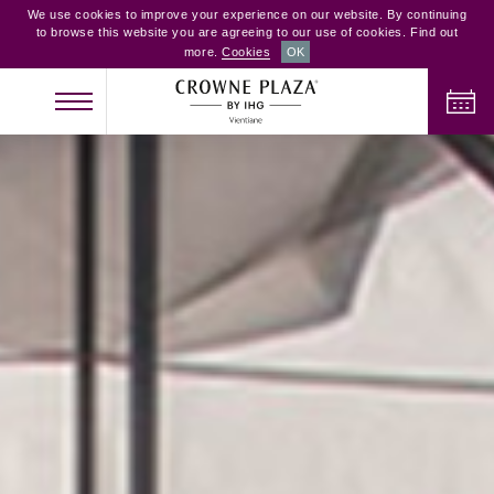
We use cookies to improve your experience on our website. By continuing
to browse this website you are agreeing to our use of cookies. Find out
more.
Cookies
OK
체크인
체크아웃
성인
어린이
객실
2
0
1
현황 확인